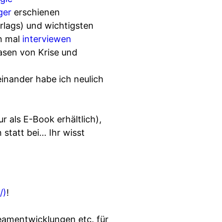
ger
erschienen
rlags) und wichtigsten
on mal
interviewen
hasen von Krise und
nander habe ich neulich
r als E-Book erhältlich),
statt bei… Ihr wisst
/)
!
eamentwicklungen etc. für