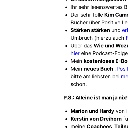
Ihr sehr lesenswertes 
Der sehr tolle
Kim Cam
Bücher über Positive L
Stärken stärken
und
er
Umbruch (hierzu auch
Über das
Wie und Woz
hier
eine Podcast-Folg
Mein
kostenloses E-Bo
Mein
neues Buch
„Posi
bitte am liebsten bei
me
schon.
P.S.: Alleine ist man ja n
Marion und Hardy
von i
Kerstin von Dreihorn
fü
meine
Coachees, Teiln