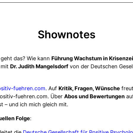
Shownotes
 geht das? Wie kann
Führung Wachstum in Krisenze
 mit
Dr. Judith Mangelsdorf
von der Deutschen Gesell
sitiv-fuehren.com
. Auf
Kritik, Fragen, Wünsche
freut
ositiv-fuehren.com. Über
Abos und Bewertungen
auf
t – und ich mich gleich mit.
uellen Folge
:
leitet die
Deutsche Gesellschaft für Positive Psycholo