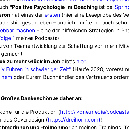
Buch
"Positive Psychologie im Coaching
ist bei
Sprin
eron
hat eines der
ersten
(hier eine Leseprobe des Ve
eadership geschrieben – und ich durfte ihn auch sch
lebbar machen
– eine der hilfreichen Strategien in P
Folge 1
meines Podcasts)
u
von Teamentwicklung zur Schaffung von mehr Mitei
e gemacht
ok zu mehr Glück im Job
gibt's
hier
.
tiv Führen in schwieriger Zeit"
(Haufe 2020, vorerst nu
inem
oder Eurem Buchhändler des Vertrauens ordern 
ix! Großes Dankeschön 🙏 daher an:
kone für die Produktion (
http://ikone.media/podcasts
r das Coverdesign (
https://dreihorn.com)
!
ehmerinnen und -teilnehmer
an meinen Trainings, T