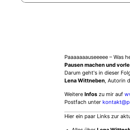
Paaaaaaauseeeee – Was he
Pausen machen und vorl
Darum geht's in dieser Fo
Lena Wittneben
, Autorin 
Weitere
Infos
zu mir auf
w
Postfach unter
kontakt@po
Hier ein paar Links zur akt
Alles über
Lena Wittne