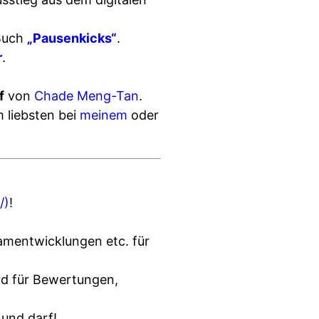
 Buch
„Pausenkicks“
.
r
.
f
von
Chade Meng-Tan
.
 liebsten bei
meinem
oder
/)
!
amentwicklungen etc. für
nd für Bewertungen,
 und darf!