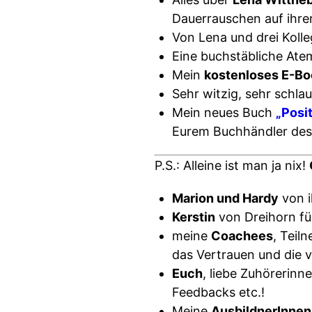
Dauerrauschen auf ihre
Von Lena und drei Koll
Eine buchstäbliche Ate
Mein
kostenloses E-Bo
Sehr witzig, sehr schlau
Mein neues Buch
„Posit
Eurem Buchhändler des 
P.S.: Alleine ist man ja nix!
Marion und Hardy
von i
Kerstin
von Dreihorn fü
meine
Coachees
, Teil
das Vertrauen und die vi
Euch
, liebe Zuhörerin
Feedbacks etc.!
Meine
AusbildnerInnen