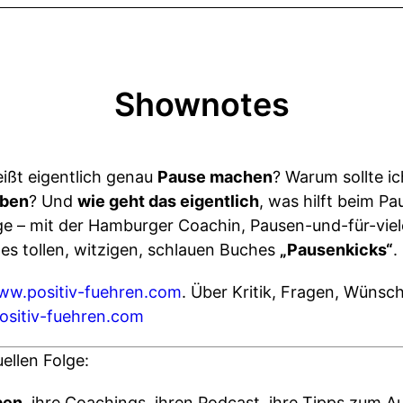
Shownotes
ißt eigentlich genau
Pause machen
? Warum sollte i
eben
? Und
wie geht das eigentlich
, was hilft beim 
lge – mit der Hamburger Coachin, Pausen-und-für-vie
des tollen, witzigen, schlauen Buches
„Pausenkicks“
.
ww.positiv-fuehren.com
. Über Kritik, Fragen, Wünsch
sitiv-fuehren.com
uellen Folge:
ben
, ihre Coachings, ihren Podcast, ihre Tipps zum A