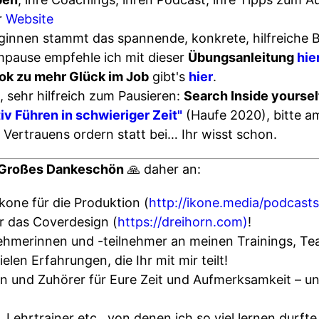
r
Website
eginnen stammt das spannende, konkrete, hilfreiche
mpause empfehle ich mit dieser
Übungsanleitung
hie
ok zu mehr Glück im Job
gibt's
hier
.
, sehr hilfreich zum Pausieren:
Search Inside yoursel
iv Führen in schwieriger Zeit"
(Haufe 2020), bitte am
Vertrauens ordern statt bei… Ihr wisst schon.
Großes Dankeschön
🙏 daher an:
kone für die Produktion (
http://ikone.media/podcasts
r das Coverdesign (
https://dreihorn.com)
!
nehmerinnen und -teilnehmer an meinen Trainings, Te
elen Erfahrungen, die Ihr mit mir teilt!
nen und Zuhörer für Eure Zeit und Aufmerksamkeit – u
, Lehrtrainer etc., von denen ich so viel lernen durfte